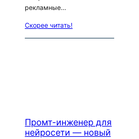
рекламные…
:
Скорее читать!
Чем
текст
копирайтера
отличается
от
работы
нейросети,
и
почему
Промт-инженер для
он
нейросети — новый
стоит