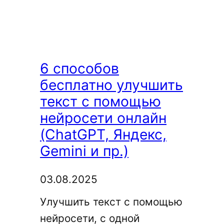
в
своей
работе
и
6 способов
пишу
бесплатно улучшить
клиентам:
текст с помощью
12
нейросети онлайн
ключевых
(ChatGPT, Яндекс,
принципов
Gemini и пр.)
03.08.2025
Улучшить текст с помощью
нейросети, с одной