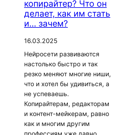
копирайтер? Что он
гораздо
делает, как им стать
дороже
и… зачем?
(на
примере)
16.03.2025
Нейросети развиваются
настолько быстро и так
резко меняют многие ниши,
что и хотел бы удивиться, а
не успеваешь.
Копирайтерам, редакторам
и контент-мейкерам, равно
как и многим другим
профессиям уже давно