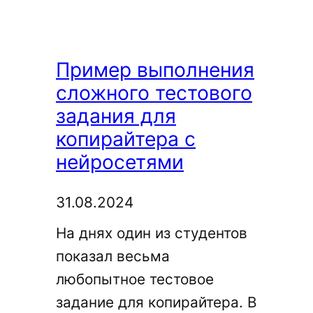
маркетинга
и
копирайтинга:
Пример выполнения
шаблон,
сложного тестового
образец
задания для
и
копирайтера с
примеры
нейросетями
31.08.2024
На днях один из студентов
показал весьма
любопытное тестовое
задание для копирайтера. В