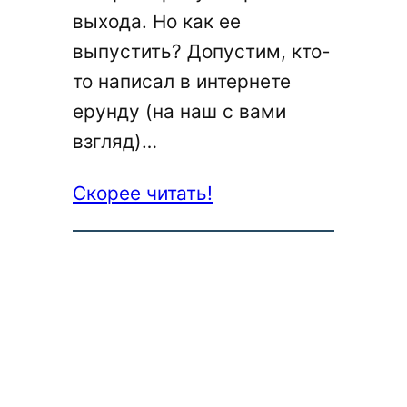
выхода. Но как ее
выпустить? Допустим, кто-
то написал в интернете
ерунду (на наш с вами
взгляд)…
:
Скорее читать!
Кейс:
поиск
смыслов
или
интеллигентный
троллинг?