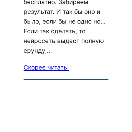
бесплатно. Забираем
результат. И так бы оно и
было, если бы не одно но…
Если так сделать, то
нейросеть выдаст полную
ерунду,…
:
Скорее читать!
Как
бесплатно
создать
толковое
коммерческое
предложение