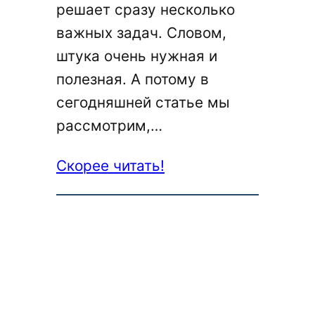
решает сразу несколько
важных задач. Словом,
штука очень нужная и
полезная. А потому в
сегодняшней статье мы
рассмотрим,…
:
Скорее читать!
Как
составить
договор
(контракт)
на
услуги