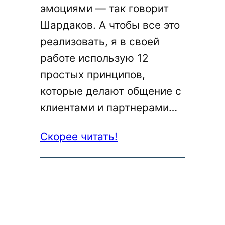
эмоциями — так говорит
Шардаков. А чтобы все это
реализовать, я в своей
работе использую 12
простых принципов,
которые делают общение с
клиентами и партнерами…
:
Скорее читать!
Как
я
веду
деловую
переписку