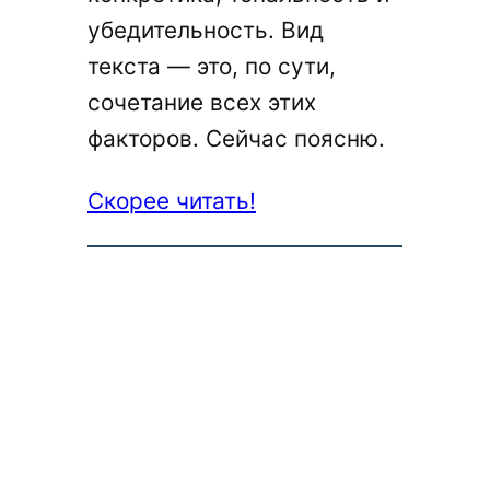
убедительность. Вид
текста — это, по сути,
сочетание всех этих
факторов. Сейчас поясню.
:
Скорее читать!
14
видов
текстов
в
копирайтинге
с
примерами
(по