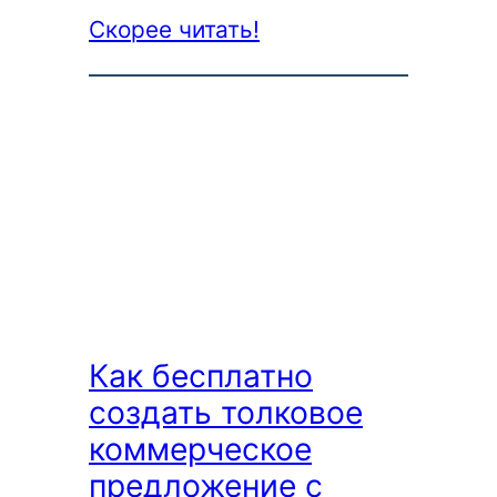
:
Скорее читать!
6
способов
бесплатно
улучшить
текст
с
помощью
нейросети
онлайн
Как бесплатно
(ChatGPT,
создать толковое
Яндекс,
коммерческое
Gemini
предложение с