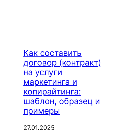
—
новый
копирайтер?
Что
он
Как составить
делает,
договор (контракт)
как
на услуги
им
маркетинга и
стать
копирайтинга:
и…
шаблон, образец и
зачем?
примеры
27.01.2025