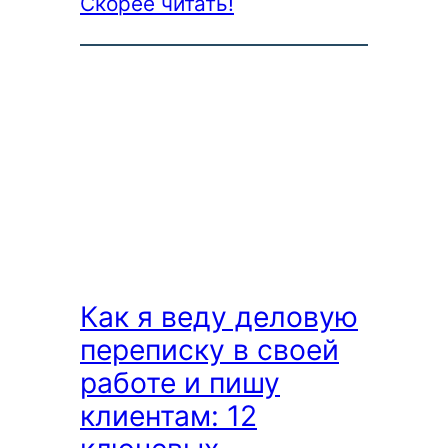
:
Скорее читать!
Как
копирайтер
почти
без
навыков
программирования
за
2
дня
Как я веду деловую
сделал
переписку в своей
свой
работе и пишу
сервис
клиентам: 12
(SaaS)