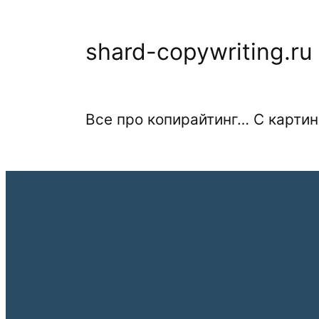
Перейти
к
shard-copywriting.ru
содержимому
Все про копирайтинг… С картин