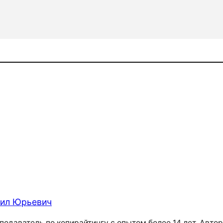
ил Юрьевич
подаватель по копирайтингу с опытом более 14 лет. Авто