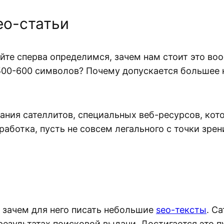
eo-статьи
айте сперва определимся, зачем нам стоит это во
500-600 символов? Почему допускается большее 
дания сателлитов, специальных веб-ресурсов, кот
работка, пусть не совсем легального с точки зре
 и зачем для него писать небольшие
seo-тексты
. С
езультатах поисковой выдачи. Достигается это 