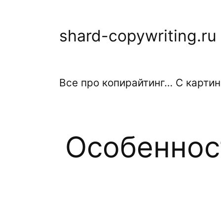
Перейти
к
shard-copywriting.ru
содержимому
Все про копирайтинг… С картин
Особеннос