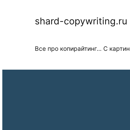
Перейти
к
shard-copywriting.ru
содержимому
Все про копирайтинг… С картин