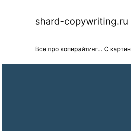
Перейти
к
shard-copywriting.ru
содержимому
Все про копирайтинг… С картин