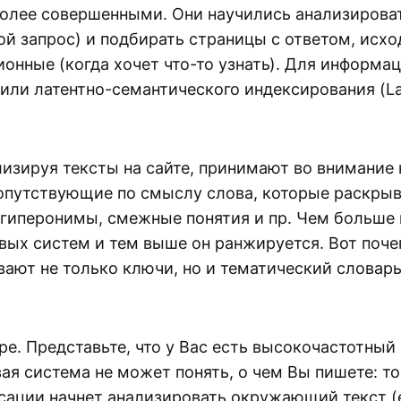
олее совершенными. Они научились анализировать
ной запрос) и подбирать страницы с ответом, исхо
ионные (когда хочет что-то узнать). Для информа
 или латентно-семантического индексирования (La
изируя тексты на сайте, принимают во внимание 
сопутствующие по смыслу слова, которые раскрыв
 гиперонимы, смежные понятия и пр. Чем больше
вых систем и тем выше он ранжируется. Вот поч
ывают не только ключи, но и тематический словар
. Представьте, что у Вас есть высокочастотный (
я система не может понять, о чем Вы пишете: то 
сации начнет анализировать окружающий текст (е