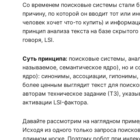
Со временем поисковые системы стали б
причину, по которой он вводит тот или и
человек хочет что-то купить) и информац
принцип анализа текста на базе скрытого
говоря, LSI.
Суть принципа:
поисковые системы, анал
называемое, семантическое ядро), но и 
ядро): синонимы, ассоциации, гипонимы,
более ценным выглядит текст для поиско
авторам техническое задание (ТЗ), указ
активации LSI-фактора.
Давайте рассмотрим на наглядном примере
Исходя из одного только запроса поискова
длинном носке. Поэтому робот при индек